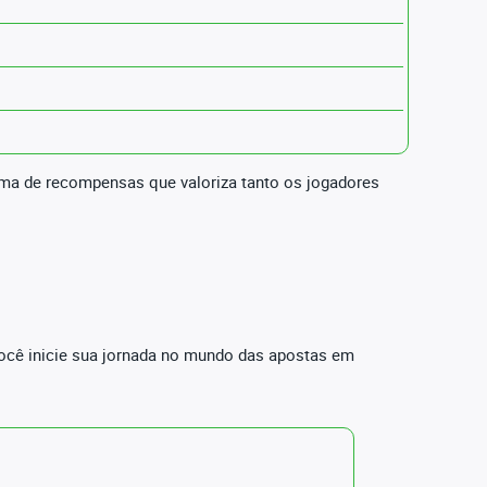
ema de recompensas que valoriza tanto os jogadores
você inicie sua jornada no mundo das apostas em