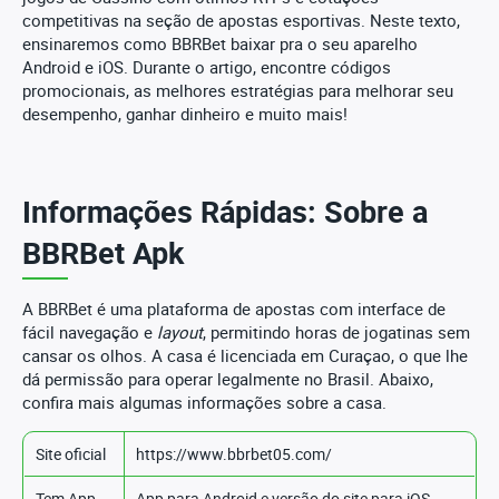
competitivas na seção de apostas esportivas. Neste texto,
ensinaremos como BBRBet baixar pra o seu aparelho
Android e iOS. Durante o artigo, encontre códigos
promocionais, as melhores estratégias para melhorar seu
desempenho, ganhar dinheiro e muito mais!
Informações Rápidas: Sobre a
BBRBet Apk
A BBRBet é uma plataforma de apostas com interface de
fácil navegação e
layout
, permitindo horas de jogatinas sem
cansar os olhos. A casa é licenciada em Curaçao, o que lhe
dá permissão para operar legalmente no Brasil. Abaixo,
confira mais algumas informações sobre a casa.
Site oficial
https://www.bbrbet05.com/
Tem App
App para Android e versão do site para iOS