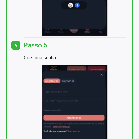
Passo 5
5
Crie uma senha.