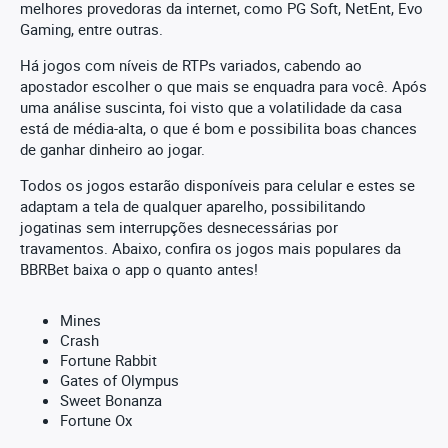
melhores provedoras da internet, como PG Soft, NetEnt, Evo
Gaming, entre outras.
Há jogos com níveis de RTPs variados, cabendo ao
apostador escolher o que mais se enquadra para você. Após
uma análise suscinta, foi visto que a volatilidade da casa
está de média-alta, o que é bom e possibilita boas chances
de ganhar dinheiro ao jogar.
Todos os jogos estarão disponíveis para celular e estes se
adaptam a tela de qualquer aparelho, possibilitando
jogatinas sem interrupções desnecessárias por
travamentos. Abaixo, confira os jogos mais populares da
BBRBet baixa o app o quanto antes!
Mines
Crash
Fortune Rabbit
Gates of Olympus
Sweet Bonanza
Fortune Ox