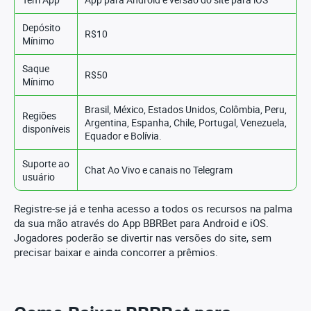
Depósito
R$10
Mínimo
Saque
R$50
Mínimo
Brasil, México, Estados Unidos, Colômbia, Peru,
Regiões
Argentina, Espanha, Chile, Portugal, Venezuela,
disponíveis
Equador e Bolívia.
Suporte ao
Chat Ao Vivo e canais no Telegram
usuário
Registre-se já e tenha acesso a todos os recursos na palma
da sua mão através do App BBRBet para Android e iOS.
Jogadores poderão se divertir nas versões do site, sem
precisar baixar e ainda concorrer a prêmios.