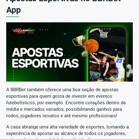
App
A BBRBet também oferece uma boa seção de apostas
esportivas para quem gosta de investir em eventos
futebolísticos, por exemplo. Encontre cotações dentro da
média e mercados variados, possibilitando ganhos para
todos, jogadores novatos e até mesmo profissionais!
A casa abrange uma alta variedade de esportes, tornando a
experiência de apostar ao alcance de todos os jogadores,