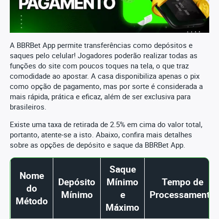
A BBRBet App permite transferências como depósitos e
saques pelo celular! Jogadores poderão realizar todas as
funções do site com poucos toques na tela, o que traz
comodidade ao apostar. A casa disponibiliza apenas o pix
como opção de pagamento, mas por sorte é considerada a
mais rápida, prática e eficaz, além de ser exclusiva para
brasileiros.
Existe uma taxa de retirada de 2.5% em cima do valor total,
portanto, atente-se a isto. Abaixo, confira mais detalhes
sobre as opções de depósito e saque da BBRBet App.
Saque
Nome
Depósito
Mínimo
Tempo de
do
Mínimo
e
Processamento
Método
Máximo