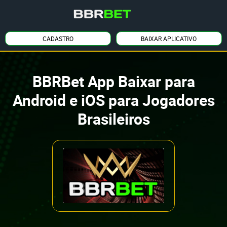
CADASTRO
BAIXAR APLICATIVO
BBRBet App Baixar para
Android e iOS para Jogadores
Brasileiros