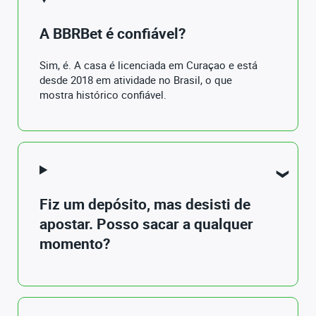
A BBRBet é confiável?
Sim, é. A casa é licenciada em Curaçao e está
desde 2018 em atividade no Brasil, o que
mostra histórico confiável.
Fiz um depósito, mas desisti de
apostar. Posso sacar a qualquer
momento?