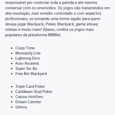
responsável por controlar toda a partida e até mesmo
conversar com os envolvidos. Os jogos são transmitidos em
alta resolução, num estúdio controlado e com aspectos
profissionais, se tornando uma ótima opção para quem
deseja jogar Blackjack, Poker, Blackjack,
game shows
,
roletas e muito mais! Abaixo, confira os jogos mais
populares da plataforma BBRBet.
Crazy Time
Monopoly Live
Lightning Dice
Auto Roulette
Super Sic Bo
Free Bet Blackjack
Triple Card Poker
Caribbean Stud Poker
Casino Hold’em
Dream Catcher
Outros.