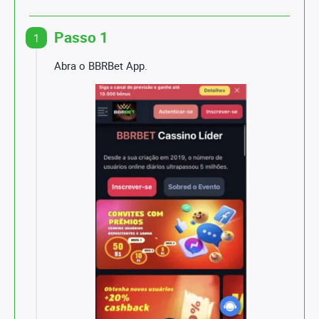
Passo 1
1
Abra o BBRBet App.